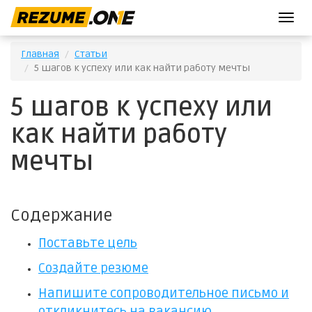
T
o
g
Главная
Статьи
g
5 шагов к успеху или как найти работу мечты
l
e
5 шагов к успеху или
n
a
как найти работу
v
i
мечты
g
a
t
i
Содержание
o
n
Поставьте цель
Создайте резюме
Напишите сопроводительное письмо и
откликнитесь на вакансию