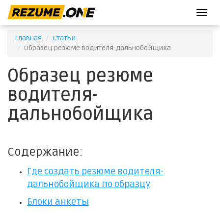
T
o
g
Главная
Статьи
g
Образец резюме водителя-дальнобойщика
l
e
Образец резюме
n
a
водителя-
v
i
дальнобойщика
g
a
t
i
Содержание:
o
n
Где создать резюме водителя-
дальнобойщика по образцу
Блоки анкеты