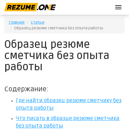
T
o
g
Главная
Статьи
g
Образец резюме сметчика без опыта работы
l
e
Образец резюме
n
a
сметчика без опыта
v
i
работы
g
a
t
i
Содержание:
o
n
Где найти образец резюме сметчику без
опыта работы
Что писать в образце резюме сметчика
без опыта работы